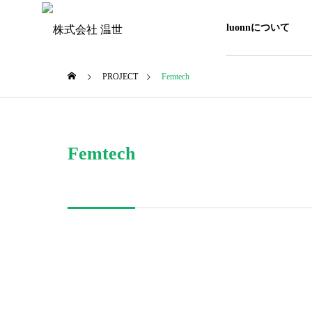
Luluonnについて
PROJECT
Femtech
Femtech